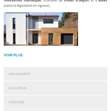
rénovation thermique
, d’obtenir du
crédit d’impôt
et d’
aides
(selon la législation en vigueur).
VOIR PLUS
RAVALEMENT
ISOLATION
PEINTURE