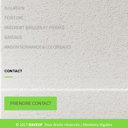
ISOLATION
PEINTURE
PAREMENT BRIQUES ET PIERRES
BARDAGE
MAISON NORMANDE A COLOMBAGES
CONTACT
PRENDRE CONTACT
© 2017
RAVEXP
. Tous droits réservés /
Mentions légales