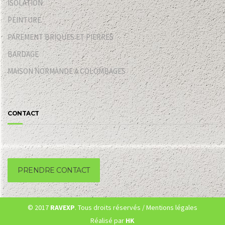
ISOLATION
PEINTURE
PAREMENT BRIQUES ET PIERRES
BARDAGE
MAISON NORMANDE A COLOMBAGES
CONTACT
PRENDRE CONTACT
© 2017
RAVEXP
. Tous droits réservés /
Mentions légales
Réalisé par
HK