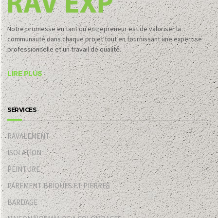
Notre promesse en tant qu'entrepreneur est de valoriser la
communauté dans chaque projet tout en fournissant une expertise
professionnelle et un travail de qualité.
LIRE PLUS
SERVICES
RAVALEMENT
ISOLATION
PEINTURE
PAREMENT BRIQUES ET PIERRES
BARDAGE