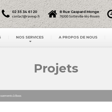
02 35 34 61 20
8 Rue Gaspard Monge
contact@ravexp.fr
76300 Sotteville-lès-Rouen
S
NOS SERVICES
A PROPOS DE NOUS
Projets
tissements à Boos